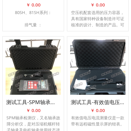
￥
0.00
￥
0.00
80SH、81SH系列：
空压机配套选用的压力容器，
具有国家特种设备制造许可证
排气量 ：
核准的设计、制造的产品。可
0.65~0.75Nm3/min
提供普通碳钢压力容器及不锈
钢压力容器，还可接受特殊规
排气压力：25.0-35.0Mpa
格定制。
装机容量： 20HP(15KW)
80SH、81SH(双机)系列：
排气量 ：
1.30~1.50Nm3/min
排气压力：25.0~35.0Mpa
测试工具-SPM轴承检测仪
测试工具-有效值电压电流测量仪
￥
0.00
￥
0.00
装机容量：
20HP×2(15KW×2)
SPM轴承检测仪，又名轴承故
有效值电压电流测量仪是一款
障分析仪，是对压缩机螺杆转
带有远程磁性显示屏的钳表。
子轴承及电机轴承使用状态进