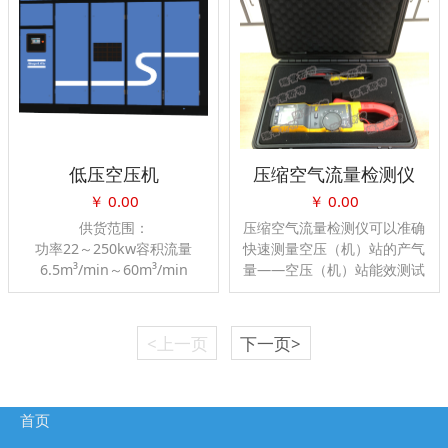
 与云端实时通讯，服务器调
智能控制、线上协同、无人值
节各类设备运行
守、节能增效等一体化解决方
案。
 支持云端、边缘端远程升级
物联网数据采集网关，基于用
 支持4G、以太网等通讯方
户不同的使用场景，有外接和
式
嵌入式两种接入方案。
低压空压机
压缩空气流量检测仪
￥
0.00
￥
0.00
供货范围：
压缩空气流量检测仪可以准确
功率22～250kw容积流量
快速测量空压（机）站的产气
6.5m³/min～60m³/min
量——空压（机）站能效测试
工作压力3bar/4bar/5bar的
的理想工具。
产品。
产品介绍：
<上一页
下一页>
*高处理量油分系统专利设
计。
*永磁变频，高效节能
*高性能专用低压主机。
首页
*环保节能，降低运行成本。