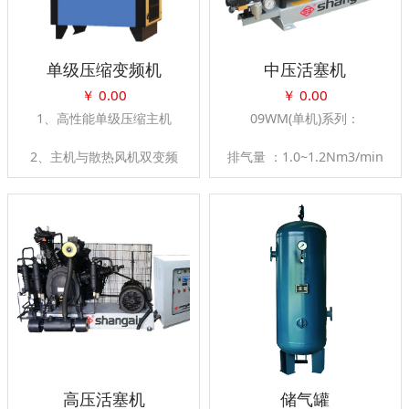
单级压缩变频机
中压活塞机
￥
0.00
￥
0.00
1、高性能单级压缩主机
09WM(单机)系列：
2、主机与散热风机双变频
排气量 ：1.0~1.2Nm3/min
（7.5-15kw为单变频）
排气压力：3.0Mpa
3、能效优异的永磁电机
装机容量：
4、专利油气分离设计
15HP(11KW)~20HP(15KW)
高压活塞机
储气罐