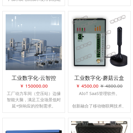
行监测与故障诊断的工具。
SPM采用冲击脉冲技术，用冲
击脉冲能量的dBm / dBc指标
来描述。定性定量来判断轴承
故障。
用红黄绿三色来指示轴承状
态，现场使用较为直观与方
便。
工业数字化-云智控
工业数字化-蘑菇云盒
￥
150000.00
￥
4500.00
￥
4800.00
dBm 脉冲最大值，判断轴承
好坏。
工厂动力车间（空压站）边缘
AIoT SaaS管理软件。
智能大脑，满足工业场景低时
延+快响应的控制需求。
创新融合了移动物联网技术、
边缘计算技术、云计算技术、
 实时采集与分析车间各类设
大数据可视化技术、AI算法等
备与传感器数据
为设备产业链提供远程运维、