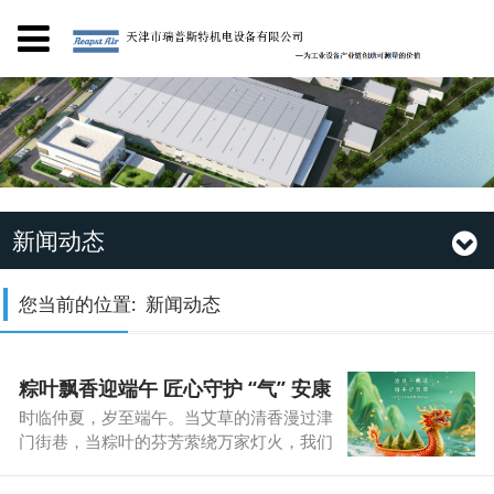
新闻动态
您当前的位置:
新闻动态
粽叶飘香迎端午 匠心守护 “气” 安康
时临仲夏，岁至端午。当艾草的清香漫过津
门街巷，当粽叶的芬芳萦绕万家灯火，我们
又迎来了承载着千年文化底蕴的传统佳节。
在此，天津市瑞普斯特机电设备有限公司谨