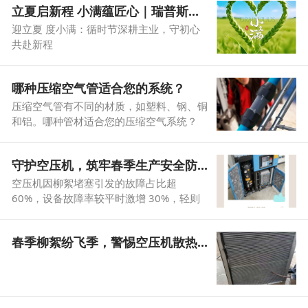
立夏启新程 小满蕴匠心｜瑞普斯特与时偕行，实干赴夏
向一直以来信任与支持我们的广大客户、合
作伙伴，以及辛勤付出的全体员工及家属，
迎立夏 度小满：循时节深耕主业，守初心
致以最诚挚的节日问候与最美好的祝福：祝
共赴新程
大家端午安康，阖家顺遂！
哪种压缩空气管适合您的系统？
压缩空气管有不同的材质，如塑料、钢、铜
和铝。哪种管材适合您的压缩空气系统？
守护空压机，筑牢春季生产安全防线
空压机因柳絮堵塞引发的故障占比超
60%，设备故障率较平时激增 30%，轻则
能耗飙升、产气不足，重则高温停机、部件
损坏，严重影响生产连续性与企业效益。为
春季柳絮纷飞季，警惕空压机散热器堵塞！
保障空压机平稳运行，避免柳絮侵扰带来的
生产隐患，特整理《春季柳絮季空压机防护
与运维指南》，为行业提供专业、可落地的
技术参考方案。