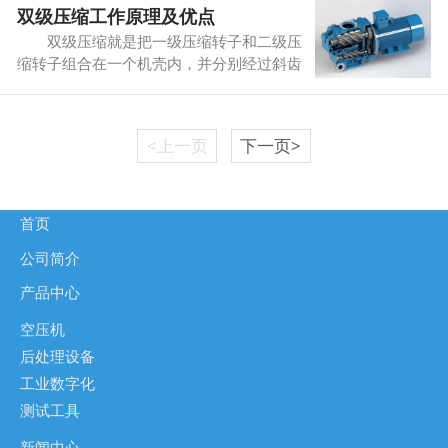
双级压缩工作原理及优点
下几点：空压机管道暴露在外的需要定期排
出水分，或者外部包裹起来，避免管道里结
双级压缩就是把一级压缩转子和二级压
冰。
缩转子组合在一个机壳内，并分别经过斜齿
轮直接传动。自然空气经过空气过滤器进入
第一级压缩，在压缩腔与少量润滑油混合，
同时将混合气体压缩到级间压力。压缩后的
<上一页
下一页>
气体进入冷却通道，与大量油雾接触，从而
大大降低了温度。
首页
公司简介
产品中心
空压机
后处理设备
工业数字化
测试工具
新闻中心