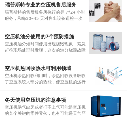
瑞普斯特专业的空压机售后服务
瑞普斯特的售后服务所执行的是 7*24 小时
服务，和每30~45 天对售出设备巡检一次
的服务；
空压机油分使用的7个预防措施
空压机油分短时间使用出现烧毁现象，紧急
赶往现场处理时发现，这次的油分烧毁故障
实际上是被点燃的，那么都有哪些原因会导
致空压机油分烧毁呢？
空压机热回收热水可利用领域
空压机余热回收利用时，余热回收设备吸收
了空压系统大部分的热能，使空压机的运行
温度能够保持在65-85度之间，让散热风扇
停下，减少电能消耗、电线接头老化、润滑
冬天使用空压机的注意事项
油变质等问题的发生。进而大大降低空压机
的故障率，减少废热排放。
空压机供气缺乏或者打不上气可能是空压机
的某个关键的零件零落，也有可能是天气严
寒的缘由。最好是联络技术相关人员排查询
题。冬季严寒地域运用空压机一定要留意以